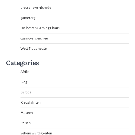
pressenews-1fcm.de
gamer.org
Die besten Gaming Chairs
casinovergleich.eu
Wett Tipps heute
Categories
Afrika
Blog
Europa
Kreuzfahrten
Museen
Reisen
Sehenswürdigkeiten